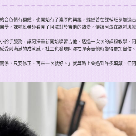
的音色情有獨鍾，也開始有了濃厚的興趣，雖然曾在課輔班參加過
自學，課輔班老師看見了阿澤對於吉他的熱愛，便讓阿澤在課輔班
小舵手服務，讓阿澤重新開始學習吉他，透過一次次的課程教學，
感受到滿滿的成就感，社工也發現阿澤在彈奏吉他時變得更加自信
關係，只要修正、再來一次就好。」就算路上會遇到許多顛簸，但