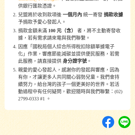
供銀行匯款憑證。
兒盟將於收到款項後
一個月內
統一寄發
捐款收據
予捐款予愛心發起人。
捐款金額未滿
100 元（含）
者，將不主動寄發收
據，若有需求請來電與我們聯繫。
因應「國稅局個人綜合所得稅扣除額單據電子
化」作業，響應節能減碳並提供便民服務，若需
此服務，請直接提供
身分證字號
。
親愛的愛心發起人，感謝你的發起與響應，因為
有你，才讓更多人共同關心弱勢兒童。我們會持
續努力，給台灣的孩子一個更美好的世界。若活
動過程中有任何疑問，歡迎隨時與我們聯繫：(02)
2799-0333 #1 。