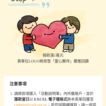
捐款滿1萬元
貴單位LOGO將榮登「愛心夥伴」響應回饋
注意事項
請將款項匯入「活動說明單」內所載帳戶，並於
匯款當日
以
EXCEL 電子檔格式
將本表單回覆至
children@cwlf.org.tw
；若您採臨櫃匯款，請一併提