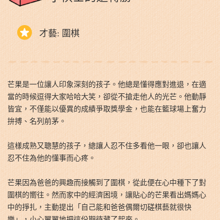
才藝: 圍棋
芒果是一位讓人印象深刻的孩子。他總是懂得應對進退，在適
當的時候逗得大家哈哈大笑，卻從不搶走他人的光芒。他動靜
皆宜，不僅能以優異的成績爭取獎學金，也能在籃球場上奮力
拚搏、名列前茅。
這樣成熟又聰慧的孩子，總讓人忍不住多看他一眼，卻也讓人
忍不住為他的懂事而心疼。
芒果因為爸爸的興趣而接觸到了圍棋，從此便在心中種下了對
圍棋的嚮往。然而家中的經濟困境，讓貼心的芒果看出媽媽心
中的掙扎，主動提出「自己能和爸爸偶爾切磋棋藝就很快
樂」，小心翼翼地把這份期待藏了起來。