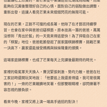
但最讓社工欣賞的，是芒果從不會讓這些低潮成為阻礙，而是
能夠在沉澱後整理好自己的心情，面對自己的弱點做出調整，
重新出發，這讓人看見芒果未來熠熠閃亮的無限可能。
現在的芒果，正銳不可擋的成長著，他除了在才藝班持續學
習，也會在家中與爸爸切磋棋藝。原本技高一籌的爸爸，萬萬
沒想到「青出於藍」的一天竟來得這麼快！為了捍衛自己在家
的「棋聖」地位，爸爸乾脆發起了居家圍棋錦標賽，挑戰芒果
一決高下，贏家還能接受媽媽與妹妹隆重的頒獎。
這場家庭錦標賽，也成了芒果每天上完課後最期待的時光。
家裡的衛冕軍天天換人，賽況緊張刺激、勢均力敵。爸爸在社
工家訪時還開玩笑地說：「他要追上我還差得遠，我可是很厲
害的！」一旁的芒果靦腆地笑著，但那雙眼睛裡，卻閃爍著不
容忽視的勝負欲。
看來今晚，家裡又將上演一場高手過招的對決！