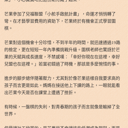
芒果參加了兒福聯盟「小舵手啟航計畫」，命運才悄悄轉了
彎。在才藝學習費用的資助下，芒果終於有機會正式學習圍
棋。
芒果對這個機會十分珍惜，不到半年的時間，就迅速通過19路
的檢定，更在短短一年內準備挑戰升級。圍棋老師也驚訝於芒
果的天賦與成長速度，不禁感嘆：「幸好你現在在這裡，幸好
兒盟也在這裡。」若當初錯過了時機，那該是多麼惋惜的事。
進步的腳步總伴隨著壓力，尤其對於像芒果這樣自我要求高的
孩子而言更是如此。媽媽在接送他上下課的路上，一眼就能看
出芒果今天是否在課堂上遭遇了挫折。
有時候，一盤棋的失利，對青春期的孩子而言就像是輸掉了全
世界。