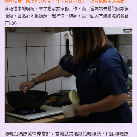
慢性疾病，所以無法穩定工作，只能打臨工，以及依賴生活補助。
乖巧懂事的嘎嘎，會主動承擔家務工作，而且當媽媽去醫院回診很
晚後，會貼心地幫媽媽一起準備一碗麵，讓一回家有熱騰騰的餐食
可以吃。
嘎嘎跟媽媽感情非常好，當地就常唱歌給嘎嘎聽，也跟嘎嘎媽